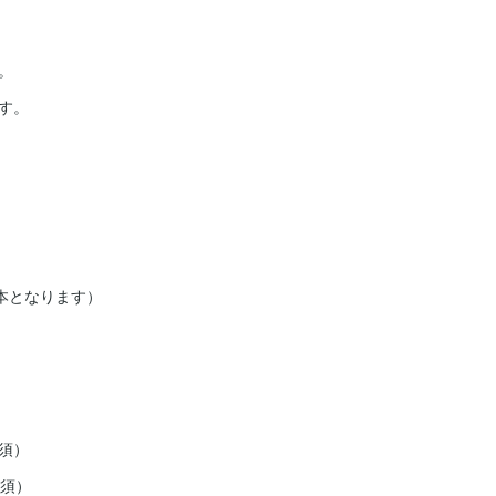
。
す。
本となります）
須）
必須）